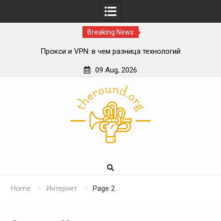
Breaking News
Прокси и VPN: в чем разница технологий
Влияние блокчейна на спортивный беттинг
09 Aug, 2026
ИИ в онлайн-консультациях врачей
Skip
Роль телекоммуникационной инфраструктуры в
to
цифровой экосистеме
content
Home
Интернет
Page 2