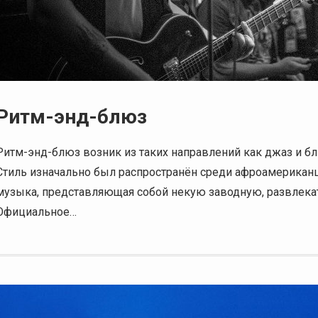
Ритм-энд-блюз
Ритм-энд-блюз возник из таких направлений как джаз и б
Стиль изначально был распространён среди афроамериканце
музыка, представляющая собой некую заводную, развлека
Официальное…