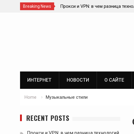
Прокси и VPN: в чем разница техно
Breaking News
Влияние блокчейна на спортивный 
Skip
ИИ в онлайн-консультациях врачей
to
Роль телекоммуникационной инфра
content
цифровой экосистеме
ИНТЕРНЕТ
НОВОСТИ
О САЙТЕ
Home
Музыкальные стили
RECENT POSTS
Прокси и VPN: в чем разница технологий