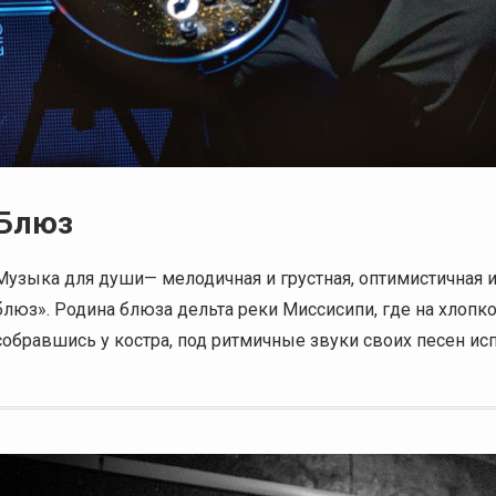
Блюз
Музыка для души— мелодичная и грустная, оптимистичная и 
блюз». Родина блюза дельта реки Миссисипи, где на хлопк
собравшись у костра, под ритмичные звуки своих песен и