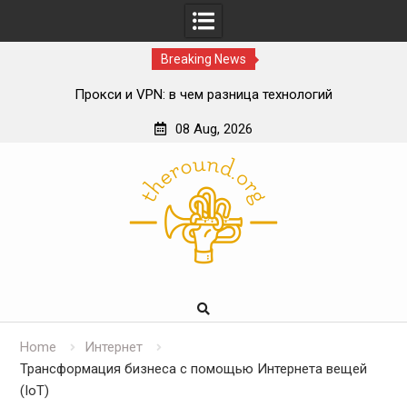
Breaking News
Прокси и VPN: в чем разница технологий
Влияние блокчейна на спортивный беттинг
08 Aug, 2026
ИИ в онлайн-консультациях врачей
Skip
Роль телекоммуникационной инфраструктуры в
to
цифровой экосистеме
content
Home
Интернет
Трансформация бизнеса с помощью Интернета вещей
(IoT)