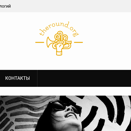
логий
беттинг
структуры в
КОНТАКТЫ