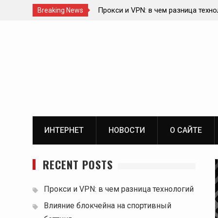
Прокси и VPN: в чем разница техно
Breaking News
Влияние блокчейна на спортивный 
Skip
ИИ в онлайн-консультациях врачей
to
Роль телекоммуникационной инфра
content
цифровой экосистеме
ИНТЕРНЕТ
НОВОСТИ
О САЙТЕ
RECENT POSTS
Прокси и VPN: в чем разница технологий
Влияние блокчейна на спортивный