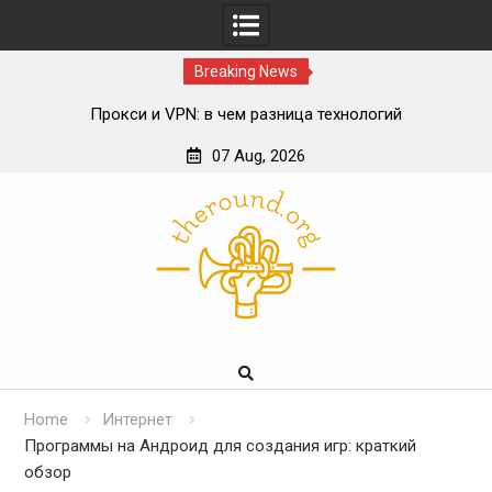
Breaking News
Прокси и VPN: в чем разница технологий
Влияние блокчейна на спортивный беттинг
07 Aug, 2026
ИИ в онлайн-консультациях врачей
Skip
Роль телекоммуникационной инфраструктуры в
to
цифровой экосистеме
content
Home
Интернет
Программы на Андроид для создания игр: краткий
обзор