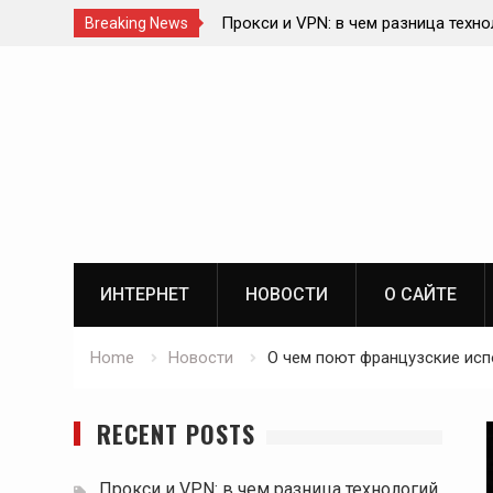
Прокси и VPN: в чем разница техно
Breaking News
Влияние блокчейна на спортивный 
Skip
ИИ в онлайн-консультациях врачей
to
Роль телекоммуникационной инфра
content
цифровой экосистеме
ИНТЕРНЕТ
НОВОСТИ
О САЙТЕ
Home
Новости
О чем поют французские исп
RECENT POSTS
Прокси и VPN: в чем разница технологий