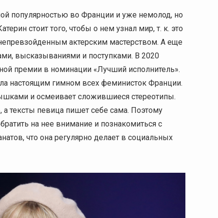
шой популярностью во Франции и уже немолод, но
ерин стоит того, чтобы о нем узнал мир, т. к. это
 непревзойденным актерским мастерством. А еще
ами, высказываниями и поступками. В 2020
ной премии в номинации «Лучший исполнитель».
ала настоящим гимном всех феминисток Франции.
мышками и осмеивает сложившиеся стереотипы.
 а тексты певица пишет себе сама. Поэтому
братить на нее внимание и познакомиться с
атов, что она регулярно делает в социальных