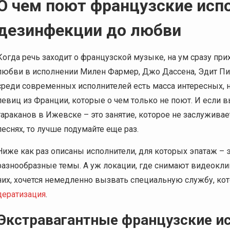
О чем поют французские испо
дезинфекции до любви
Когда речь заходит о французской музыке, на ум сразу п
любви в исполнении Милен Фармер, Джо Дассена, Эдит Пиа
среди современных исполнителей есть масса интересных, 
певиц из Франции, которые о чем только не поют. И если вы
тараканов в Ижевске – это занятие, которое не заслужива
песнях, то лучше подумайте еще раз.
Ниже как раз описаны исполнители, для которых эпатаж – э
разнообразные темы. А уж локации, где снимают видеоклип
них, хочется немедленно вызвать специальную службу, кот
дератизация
.
Экстравагантные французские и