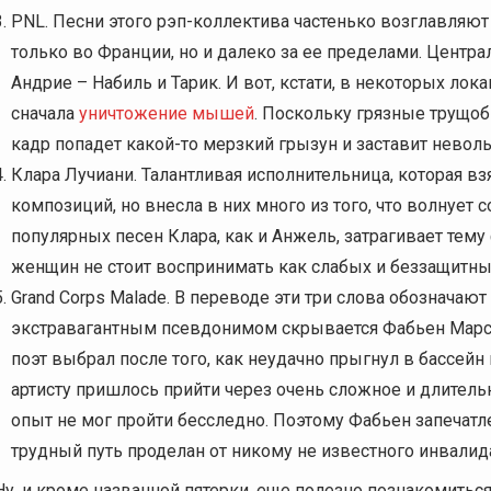
PNL. Песни этого рэп-коллектива частенько возглавляют
только во Франции, но и далеко за ее пределами. Цент
Андрие – Набиль и Тарик. И вот, кстати, в некоторых лок
сначала
уничтожение мышей
. Поскольку грязные трущо
кадр попадет какой-то мерзкий грызун и заставит неволь
Клара Лучиани. Талантливая исполнительница, которая в
композиций, но внесла в них много из того, что волнует
популярных песен Клара, как и Анжель, затрагивает тему
женщин не стоит воспринимать как слабых и беззащитны
Grand Corps Malade. В переводе эти три слова обозначают 
экстравагантным псевдонимом скрывается Фабьен Марсо
поэт выбрал после того, как неудачно прыгнул в бассейн
артисту пришлось прийти через очень сложное и длитель
опыт не мог пройти бесследно. Поэтому Фабьен запечатл
трудный путь проделан от никому не известного инвалид
Ну, и кроме названной пятерки, еще полезно познакомитьс