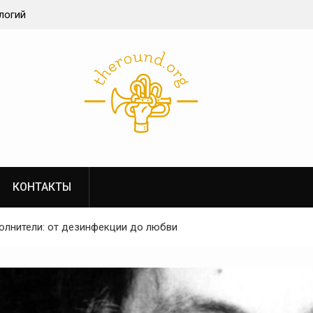
логий
беттинг
структуры в
КОНТАКТЫ
олнители: от дезинфекции до любви