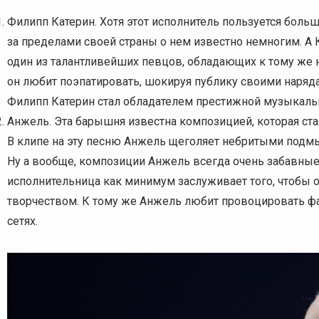
Филипп Катерин. Хотя этот исполнитель пользуется боль
за пределами своей страны о нем известно немногим. А Кат
один из талантливейших певцов, обладающих к тому же
он любит поэпатировать, шокируя публику своими наряд
Филипп Катерин стал обладателем престижной музыкаль
Анжель. Эта барышня известна композицией, которая ст
В клипе на эту песню Анжель щеголяет небритыми под
Ну а вообще, композиции Анжель всегда очень забавные,
исполнительница как минимум заслуживает того, чтобы о
творчеством. К тому же Анжель любит провоцировать фан
сетях.