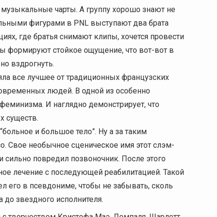
 музыкальные чарты. А группу хорошо знают не
ральными фигурами в PNL выступают два брата
ациях, где братья снимают клипы, хочется провести
бы формируют стойкое ощущение, что вот-вот в
но вздрогнуть.
зяла все лучшее от традиционных французских
 современных людей. В одной из особенно
 феминизма. И наглядно демонстрирует, что
х существ.
“больное и большое тело”. Ну а за таким
. Свое необычное сценическое имя этот слэм-
 и сильно повредил позвоночник. После этого
ное лечение с последующей реабилитацией. Такой
ел его в псевдониме, чтобы не забывать, сколь
а до звездного исполнителя.
я с творчеством Кристофа Маэ, Ломпаля, Шарлотт