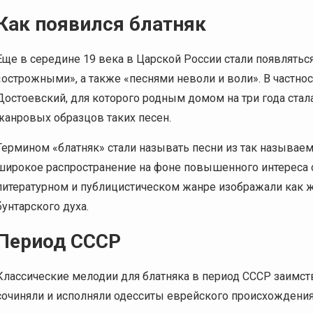
Как появился блатняк
Еще в середине 19 века в Царской России стали появлятьс
«острожными», а также «песнями неволи и воли». В частно
Достоевский, для которого родным домом на три года стал
жанровых образцов таких песен.
Термином «блатняк» стали называть песни из так называемо
широкое распространение на фоне повышенного интереса
литературном и публицистическом жанре изображали как 
бунтарского духа.
Период СССР
Классические мелодии для блатняка в период СССР заимст
сочиняли и исполняли одесситы еврейского происхождения 