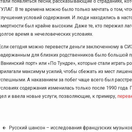
стали появляться песни, рассказывающие о страданиях, к
ГУЛАГ. В те времена можно было только мечтать о том, чт
улучшения условий содержания. И люди находились в насто
смертности был крайне высоким. Даже те, кто пережил лаг
долгое время в нечеловеческих условиях.
Если сегодня можно перевести деньги заключенному в СИЗ
задержанным для близких родственников было большой пр
«Ванинский порт» или «По Тундре», которые стали играть 
прилагали максимум усилий, чтобы сбежать из мест лишен
успешными. А наказанием за побег чаще всего был расстрел
условиях содержания изменилась только после 1990 года.
дел и ввела новые услуги, позволяющие, к примеру,
перев
Post
Русский шансон – исследования французских музыко