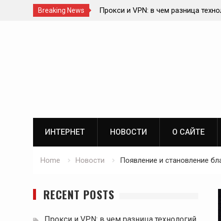
Прокси и VPN: в чем разница техно
Breaking News
Влияние блокчейна на спортивный 
Skip
ИИ в онлайн-консультациях врачей
to
Роль телекоммуникационной инфра
content
цифровой экосистеме
ИНТЕРНЕТ
НОВОСТИ
О САЙТЕ
Home
Новости
Появление и становление бл
RECENT POSTS
Прокси и VPN: в чем разница технологий