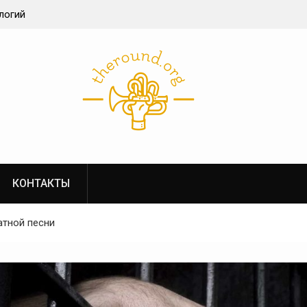
логий
беттинг
структуры в
КОНТАКТЫ
атной песни