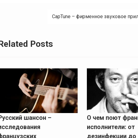
navigation
CapTune – фирменное звуковое прил
Related Posts
Русский шансон –
О чем поют фран
исследования
исполнители: от
французских
дезинфекции до