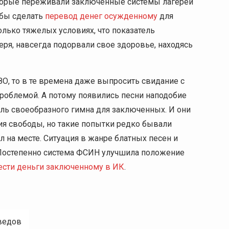
оторые переживали заключенные системы лагерей
обы сделать
перевод денег осужденному
для
лько тяжелых условиях, что показатель
еря, навсегда подорвали свое здоровье, находясь
О, то в те времена даже выпросить свидание с
облемой. А потому появились песни наподобие
роль своеобразного гимна для заключенных. И они
ия свободы, но такие попытки редко бывали
 на месте. Ситуация в жанре блатных песен и
 Постепенно система ФСИН улучшила положение
ести деньги заключенному в ИК
.
ведов