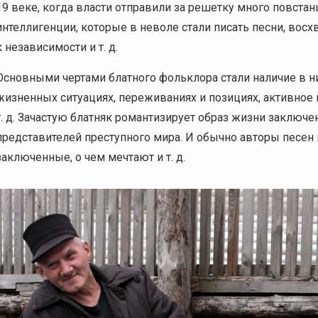
19 веке, когда власти отправили за решетку много повста
интеллигенции, которые в неволе стали писать песни, вос
к независимости и т. д.
Основными чертами блатного фольклора стали наличие в н
жизненных ситуациях, переживаниях и позициях, активно
т. д. Зачастую блатняк романтизирует образ жизни заключ
представителей преступного мира. И обычно авторы песен 
заключенные, о чем мечтают и т. д.