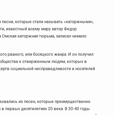
я песни, которые стали называть «каторжными»,
сти, известный всему миру автор Федор
а Омская каторжная тюрьма, записал немало
го рваного, или босяцкого жанра. И он получил
 общества к отверженным людям, которых в
жертв социальной несправедливости и носителей
вовались из песен, которые преимущественно
в первых десятилетиях 20 века. В 30-40 годы