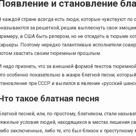
Появление и становление бл
В каждой стране всегда есть люди, которые чувствуют по 
оказываются за решеткой, решив выплеснуть свои эмоции и
примеру, в США быть репером, но не отсидеть в тюрьме хот
карьеры. Поэтому нередко талантливые исполнители соверш
потом хвастать своим тюремным прошлым.
И надо признать, что за внешней формой текстов тюремной 
это особенно показательно в жанре блатной песни, которы
становление при СССР и вылился в явление «русский шансо
Что такое блатная песня
Блатной песней, или, по-простому, блатняком, стали назыв
тяжелые условия людей, находящихся в местах лишения с
либо заключенные, либо те, кто был близок к преступному 