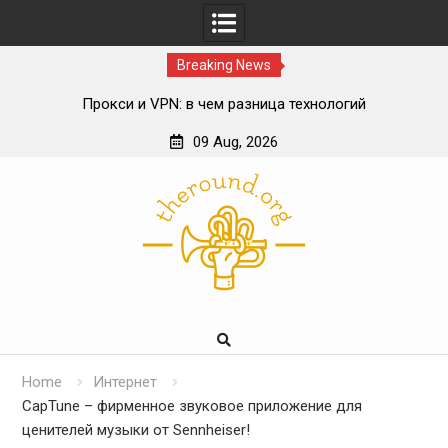
Breaking News
Прокси и VPN: в чем разница технологий
Влияние блокчейна на спортивный беттинг
09 Aug, 2026
ИИ в онлайн-консультациях врачей
Skip
Роль телекоммуникационной инфраструктуры в
to
цифровой экосистеме
content
Home
Интернет
CapTune – фирменное звуковое приложение для
ценителей музыки от Sennheiser!